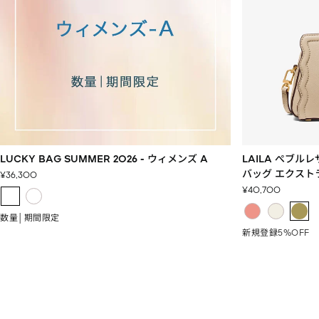
LUCKY BAG SUMMER 2026 - ウィメンズ A
LAILA ぺブル
バッグ エクスト
セ
¥36,300
ー
セ
¥40,700
ル
ー
価
ル
数量│期間限定
格
価
新規登録5%OFF
格