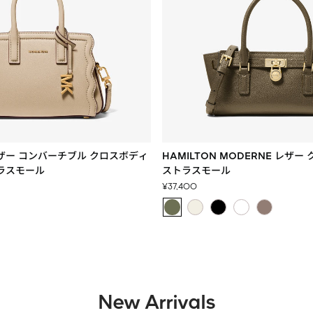
レザー コンバーチブル クロスボディ
HAMILTON MODERNE レザー
ラスモール
ストラスモール
セ
¥37,400
ー
ル
価
格
New Arrivals