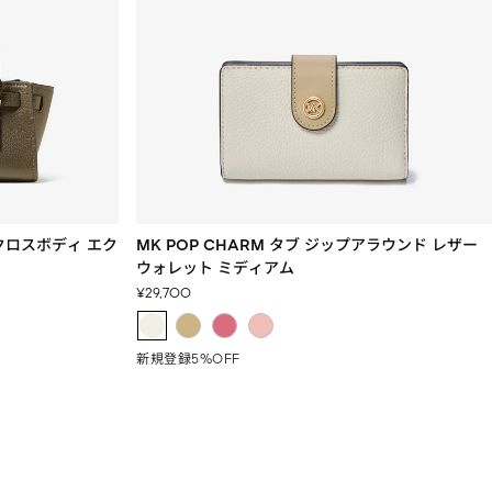
 クロスボディ エク
MK POP CHARM タブ ジップアラウンド レザー
ウォレット ミディアム
セ
¥29,700
ー
ル
価
新規登録5%OFF
格