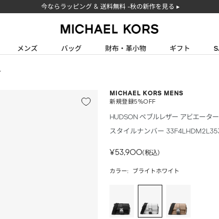
ギ
今ならラッピング & 送料無料 -秋の新作を見る ▸
フ
ト
マ
ラ
イ
ッ
メンズ
バッグ
財布・革小物
ギフト
S
ピ
ケ
ン
ル･
ィ
グ
コ
（期
間
MICHAEL KORS MENS
ー
新規登録5%OFF
限
ス
定
HUDSON ペブルレザー アビエータ
公
無
スタイルナンバー
33F4LHDM2L35
料）
式
オ
セ
¥53,900
(税込)
ン
ー
カラー:
ラ
ル
イ
価
ン
格
ス