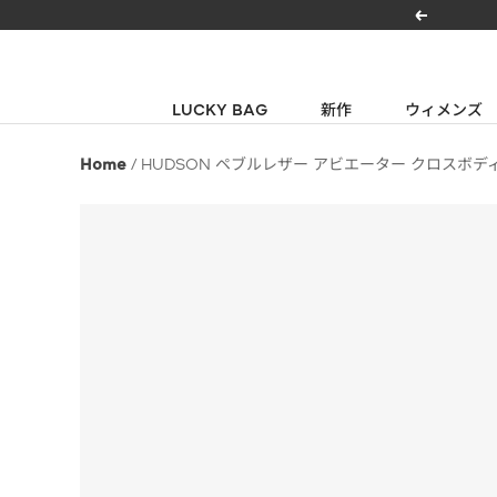
コ
戻
ン
る
テ
ン
LUCKY BAG
新作
ウィメンズ
ツ
へ
Home
HUDSON ペブルレザー アビエーター クロスボデ
ス
キ
ッ
プ