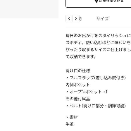
店舗在庫を見る
商品説明
サイズ
戻
次
る
へ
毎日のお出かけをスタイリッシュに演
スボディ。使い込むほどに味わいを
ぴったり収まるサイズに仕上げまし
て収納できます。
開け口の仕様
・フルフラップ(差し込み錠付き)
内側ポケット
・オープンポケット ×1
その他付属品
・ベルト(開け口部分・調節可能)
・素材
牛革