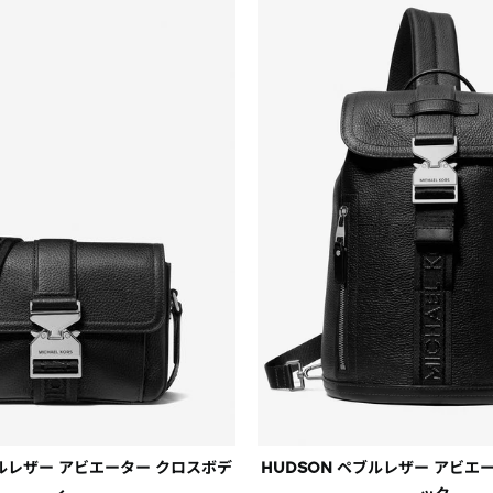
実際の在庫状況と表示内容が異なる場合がございますので、在庫
は、在庫ありの記載があっても店頭での取り扱いが終了している
全 て
北海道・東北
関東
中部
近畿
中国
四国
九州-沖
ブルレザー アビエーター クロスボデ
HUDSON ペブルレザー アビエ