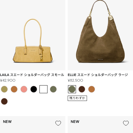
LAILA スエード ショルダーバッグ スモール
ELLIE スエード ショルダーバッグ ラージ
セ
セ
¥42,900
¥82,500
ー
ー
ル
ル
価
価
残りわずか
格
格
NEW
NEW