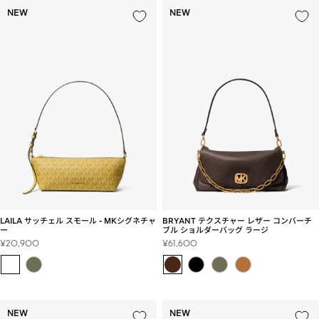
NEW
NEW
LAILA サッチェル スモール - MKシグネチャ
BRYANT テクスチャー レザー コンバーチ
ー
ブル ショルダーバッグ ラージ
セ
セ
¥20,900
¥61,600
ー
ー
ル
ル
価
価
格
格
NEW
NEW