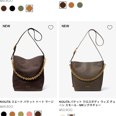
セ
¥61,600
ー
ー
ル
ル
価
価
格
格
NEW
NEW
NOLITA スエード バケット トート ラージ
NOLITA バケット クロスボディ ウィズ チェ
ーン スモール - MKシグネチャー
セ
¥69,300
セ
¥53,900
ー
ー
ル