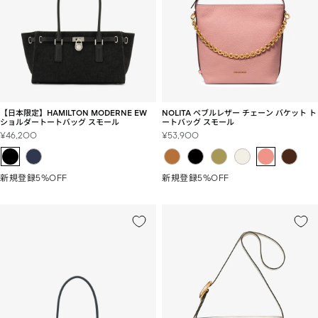
【日本限定】HAMILTON MODERNE EW
NOLITA ペブルレザー チェーン バケット ト
ショルダートートバッグ スモール
ートバッグ スモール
セ
セ
¥46,200
¥53,900
ー
ー
ル
ル
価
価
新規登録5%OFF
新規登録5%OFF
格
格