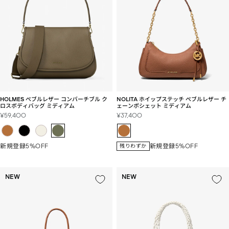
HOLMES ぺブルレザー コンバーチブル ク
NOLITA ホイップステッチ ぺブルレザー チ
ロスボディバッグ ミディアム
ェーンポシェット ミディアム
セ
セ
¥59,400
¥37,400
ー
ー
ル
ル
価
価
新規登録5%OFF
新規登録5%OFF
残りわずか
格
格
NEW
NEW