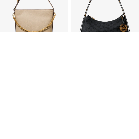
NOLITA ペブルレザー チェーン バケット ト
NOLITA トップジップ コンバーチブル ショ
ートバッグ スモール
ルダーバッグ ミディアム
セ
セ
¥53,900
¥82,500
ー
ー
ル
ル
価
価
新規登録5%OFF
新規登録5%OFF
残りわずか
格
格