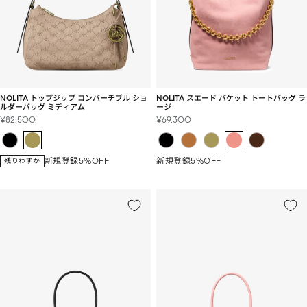
NOLITA トップジップ コンバーチブル ショ
NOLITA スエード バケット トートバッグ ラ
ルダーバッグ ミディアム
ージ
セ
セ
¥82,500
¥69,300
ー
ー
ル
ル
価
価
新規登録5%OFF
新規登録5%OFF
残りわずか
格
格