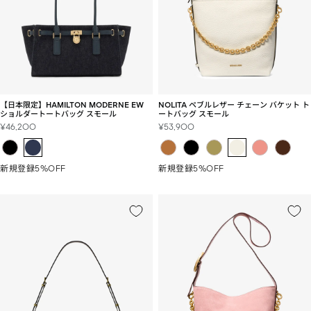
【日本限定】HAMILTON MODERNE EW
NOLITA ペブルレザー チェーン バケット ト
ショルダートートバッグ スモール
ートバッグ スモール
セ
セ
¥46,200
¥53,900
ー
ー
ル
ル
価
価
新規登録5%OFF
新規登録5%OFF
格
格