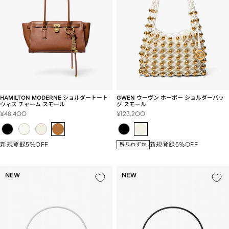
HAMILTON MODERNE ショルダートート
GWEN ウーヴン ホーボー ショルダーバッ
ウィズ チャーム スモール
グ スモール
セ
セ
¥48,400
¥123,200
ー
ー
ル
ル
価
価
新規登録5%OFF
新規登録5%OFF
残りわずか
格
格
NEW
NEW