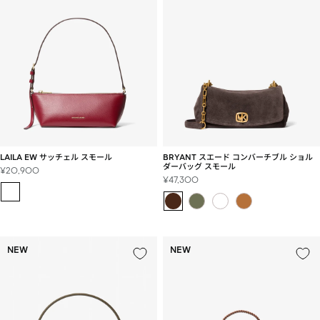
LAILA EW サッチェル スモール
BRYANT スエード コンバーチブル ショル
ダーバッグ スモール
セ
¥20,900
セ
¥47,300
ー
ー
ル
ル
価
価
格
格
NEW
NEW