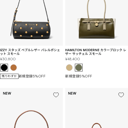
IZZY スタッズ ぺブルレザー バレルポシェ
HAMILTON MODERNE カラーブロック レ
ット スモール
ザー サッチェル スモール
セ
セ
¥30,800
¥48,400
ー
ー
ル
ル
価
価
新規登録5%OFF
新規登録5%OFF
残りわずか
格
格
NEW
NEW