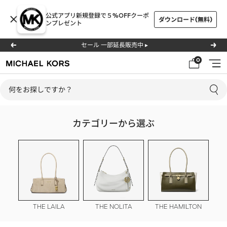
コ
公式アプリ新規登録で５%OFFクーポ
ン
ダウンロード(無料)
ンプレゼント
テ
ン
今ならラッピング & 送料無料 -秋の新作を見る ▸
戻
次
ツ
る
へ
0
ナ
マ
へ
ビ
イ
ス
ゲ
ケ
キ
ー
ル･
ッ
シ
コ
プ
カテゴリーから選ぶ
ョ
ー
ン
ス
公
式
オ
ン
ラ
THE LAILA
THE NOLITA
THE HAMILTON
イ