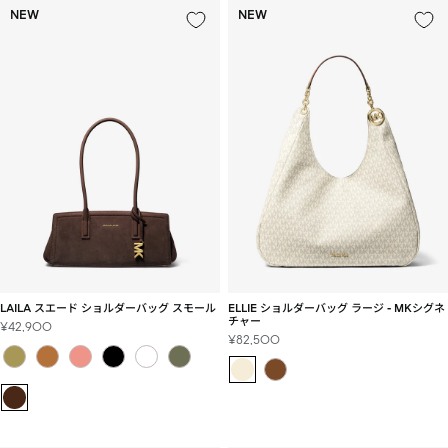
NEW
NEW
LAILA スエード ショルダーバッグ スモール
ELLIE ショルダーバッグ ラージ - MKシグネ
チャー
セ
¥42,900
セ
¥82,500
ー
ー
ル
ル
価
価
格
格