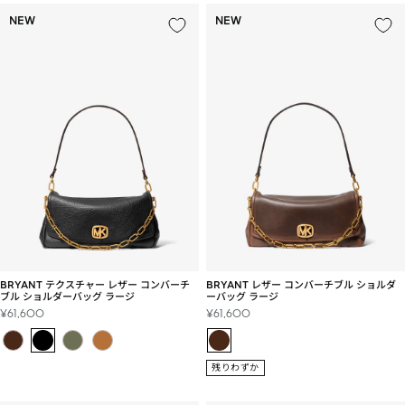
NEW
NEW
BRYANT テクスチャー レザー コンバーチ
BRYANT レザー コンバーチブル ショルダ
ブル ショルダーバッグ ラージ
ーバッグ ラージ
セ
セ
¥61,600
¥61,600
ー
ー
ル
ル
価
価
残りわずか
格
格