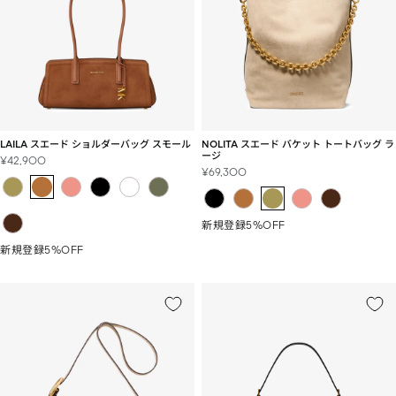
LAILA スエード ショルダーバッグ スモール
NOLITA スエード バケット トートバッグ ラ
ージ
セ
¥42,900
セ
¥69,300
ー
ー
ル
ル
価
価
格
新規登録5%OFF
格
新規登録5%OFF