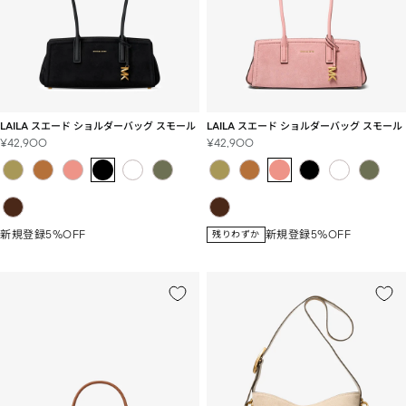
LAILA スエード ショルダーバッグ スモール
LAILA スエード ショルダーバッグ スモール
セ
セ
¥42,900
¥42,900
ー
ー
ル
ル
価
価
格
格
新規登録5%OFF
新規登録5%OFF
残りわずか