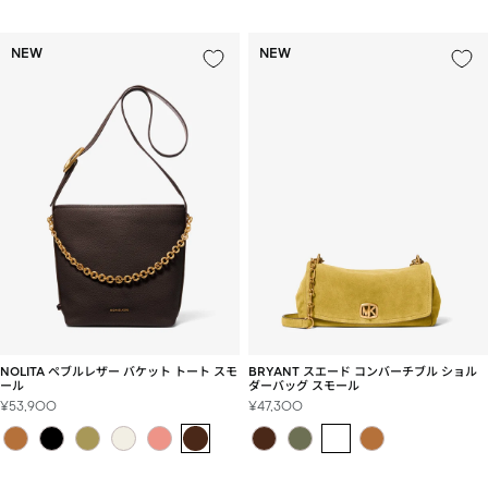
価
価
格
格
NEW
NEW
NOLITA ペブルレザー バケット トート スモ
BRYANT スエード コンバーチブル ショル
ール
ダーバッグ スモール
セ
セ
¥53,900
¥47,300
ー
ー
ル
ル
価
価
格
格