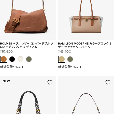
HOLMES ぺブルレザー コンバーチブル ク
HAMILTON MODERNE カラーブロック レ
ロスボディバッグ ミディアム
ザー サッチェル スモール
セ
セ
¥59,400
¥48,400
ー
ー
ル
ル
価
価
新規登録5%OFF
新規登録5%OFF
格
格
NEW