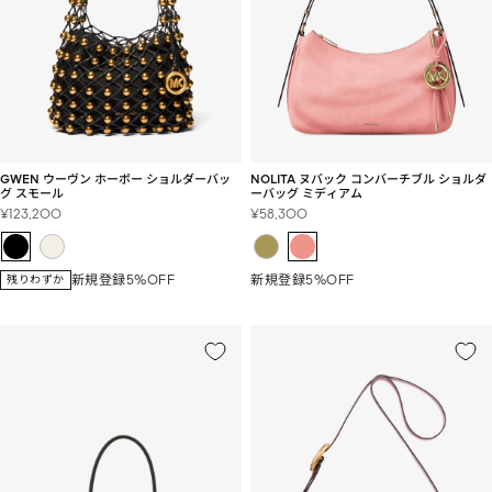
GWEN ウーヴン ホーボー ショルダーバッ
NOLITA ヌバック コンバーチブル ショルダ
グ スモール
ーバッグ ミディアム
セ
セ
¥123,200
¥58,300
ー
ー
ル
ル
価
価
新規登録5%OFF
新規登録5%OFF
残りわずか
格
格