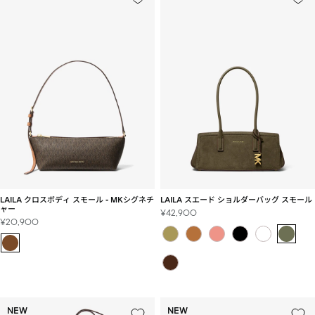
LAILA クロスボディ スモール - MKシグネチ
LAILA スエード ショルダーバッグ スモール
ャー
セ
¥42,900
セ
¥20,900
ー
ー
ル
ル
価
価
格
格
NEW
NEW