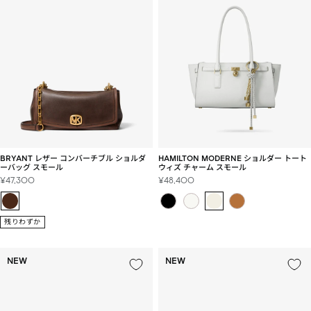
BRYANT レザー コンバーチブル ショルダ
HAMILTON MODERNE ショルダー トート
ーバッグ スモール
ウィズ チャーム スモール
セ
セ
¥47,300
¥48,400
ー
ー
ル
ル
価
価
残りわずか
格
格
NEW
NEW