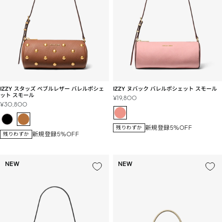
IZZY スタッズ ぺブルレザー バレルポシェ
IZZY ヌバック バレルポシェット スモール
ット スモール
セ
¥19,800
セ
¥30,800
ー
ー
ル
ル
価
新規登録5%OFF
残りわずか
価
格
新規登録5%OFF
残りわずか
格
NEW
NEW