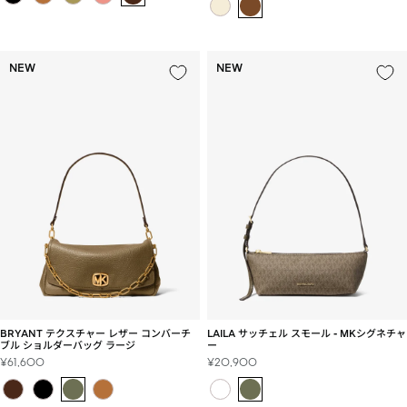
ル
価
価
格
格
NEW
NEW
BRYANT テクスチャー レザー コンバーチ
LAILA サッチェル スモール - MKシグネチャ
ブル ショルダーバッグ ラージ
ー
セ
セ
¥61,600
¥20,900
ー
ー
ル
ル