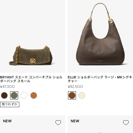
BRYANT スエード コンバーチブル ショル
ELLIE ショルダーバッグ ラージ - MKシグネ
ダーバッグ スモール
チャー
セ
セ
¥47,300
¥82,500
ー
ー
ル
ル
価
価
残りわずか
格
格
NEW
NEW