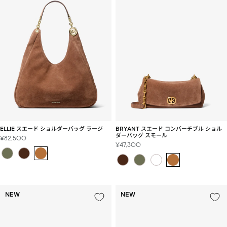
ELLIE スエード ショルダーバッグ ラージ
BRYANT スエード コンバーチブル ショル
ダーバッグ スモール
セ
¥82,500
セ
¥47,300
ー
ー
ル
ル
価
価
格
格
NEW
NEW