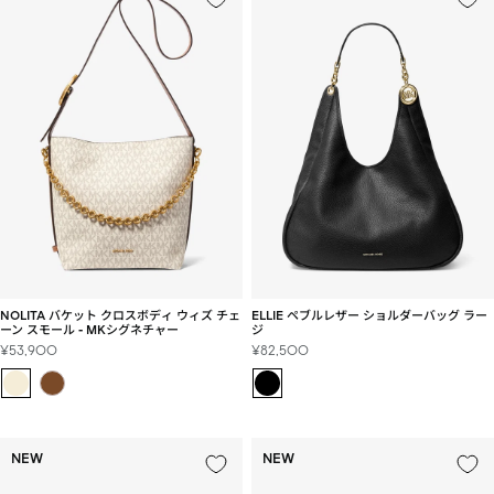
NOLITA バケット クロスボディ ウィズ チェ
ELLIE ペブルレザー ショルダーバッグ ラー
ーン スモール - MKシグネチャー
ジ
セ
セ
¥53,900
¥82,500
ー
ー
ル
ル
価
価
格
格
NEW
NEW