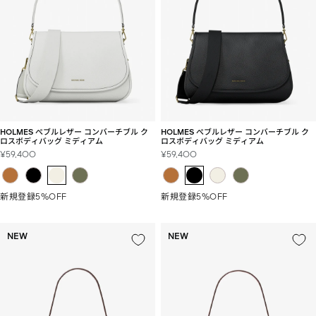
HOLMES ぺブルレザー コンバーチブル ク
HOLMES ぺブルレザー コンバーチブル ク
ロスボディバッグ ミディアム
ロスボディバッグ ミディアム
セ
セ
¥59,400
¥59,400
ー
ー
ル
ル
価
価
新規登録5%OFF
新規登録5%OFF
格
格
NEW
NEW