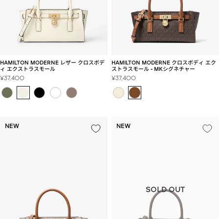
HAMILTON MODERNE クロスボディ エク
HAMILTON MODERNE レザー クロスボデ
ストラスモール - MKシグネチャー
ィ エクストラスモール
セ
セ
¥37,400
¥37,400
ー
ー
ル
ル
価
価
格
格
NEW
NEW