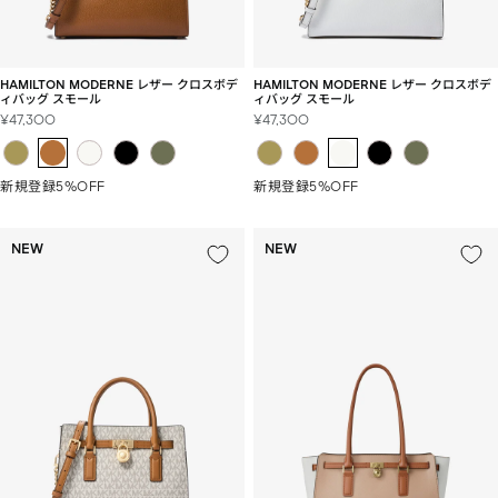
HAMILTON MODERNE レザー クロスボデ
HAMILTON MODERNE レザー クロスボデ
ィバッグ スモール
ィバッグ スモール
セ
セ
¥47,300
¥47,300
ー
ー
ル
ル
価
価
新規登録5%OFF
新規登録5%OFF
格
格
NEW
NEW