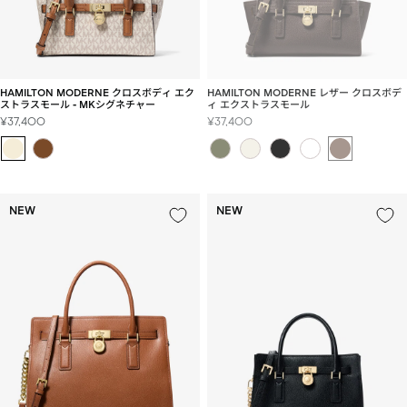
HAMILTON MODERNE クロスボディ エク
HAMILTON MODERNE レザー クロスボデ
ストラスモール - MKシグネチャー
ィ エクストラスモール
セ
セ
¥37,400
¥37,400
ー
ー
ル
ル
価
価
格
格
NEW
NEW