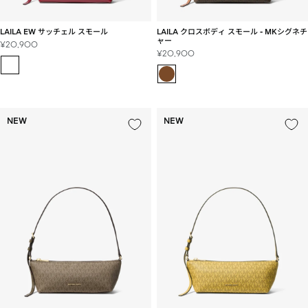
LAILA EW サッチェル スモール
LAILA クロスボディ スモール - MKシグネチ
ャー
セ
¥20,900
セ
¥20,900
ー
ー
ル
ル
価
価
格
格
NEW
NEW