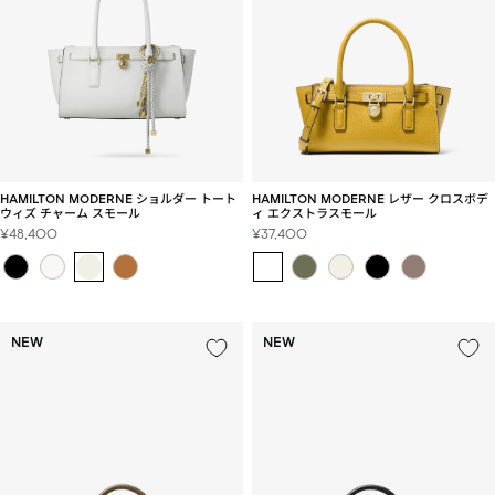
ン
ス
ト
ア
HAMILTON MODERNE ショルダー トート
HAMILTON MODERNE レザー クロスボデ
ウィズ チャーム スモール
ィ エクストラスモール
セ
セ
¥48,400
¥37,400
ー
ー
ル
ル
価
価
格
格
NEW
NEW