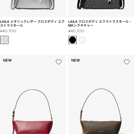
LAILA クロスボディ エクストラスモール -
LAILA メタリックレザー クロスボディ エク
MKシグネチャー
ストラスモール
セ
セ
¥40,700
¥40,700
ー
ー
ル
ル
価
価
格
格
NEW
NEW