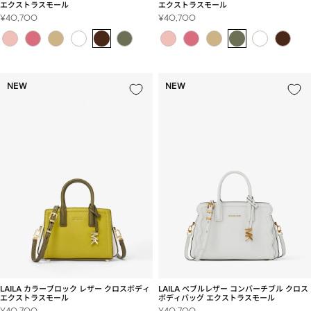
エクストラスモール
エクストラスモール
セ
セ
¥40,700
¥40,700
ー
ー
ル
ル
価
価
格
格
NEW
NEW
LAILA ぺブルレザー コンバーチブル クロス
LAILA カラーブロック レザー クロスボディ
ボディバッグ エクストラスモール
エクストラスモール
セ
セ
¥40,700
¥40,700