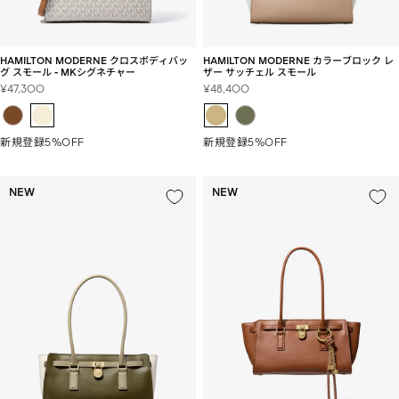
HAMILTON MODERNE カラーブロック レ
HAMILTON MODERNE クロスボディバッ
ザー サッチェル スモール
グ スモール - MKシグネチャー
セ
セ
¥48,400
¥47,300
ー
ー
ル
ル
価
価
新規登録5%OFF
新規登録5%OFF
格
格
NEW
NEW