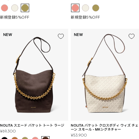
ー
ー
ル
ル
価
価
新規登録5%OFF
新規登録5%OFF
格
格
NEW
NEW
NOLITA スエード バケット トート ラージ
NOLITA バケット クロスボディ ウィズ チェ
ーン スモール - MKシグネチャー
セ
¥69,300
セ
¥53,900
ー