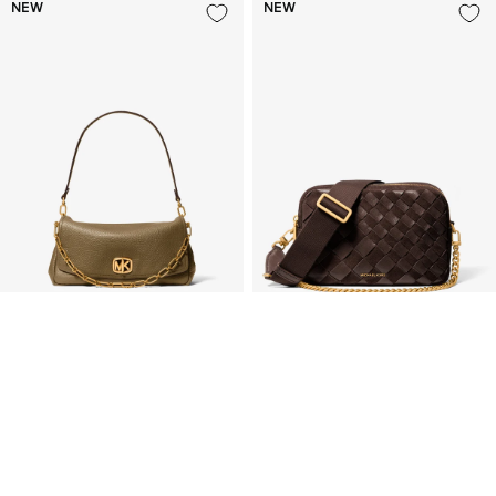
NEW
NEW
BRYANT テクスチャー レザー コンバーチ
BRYANT ウーヴン スエード カメラ クロス
ブル ショルダーバッグ ラージ
ボディ ミディアム
セ
セ
¥61,600
¥59,400
ー
ー
ル
ル
価
価
格
格
NEW
NEW