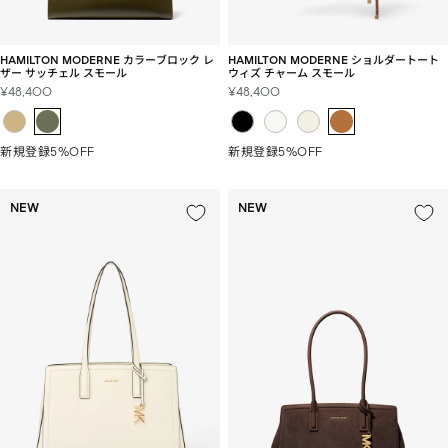
HAMILTON MODERNE カラーブロック レ
HAMILTON MODERNE ショルダートート
ザー サッチェル スモール
ウィズ チャーム スモール
セ
セ
¥48,400
¥48,400
ー
ー
ル
ル
価
価
新規登録5%OFF
新規登録5%OFF
格
格
NEW
NEW