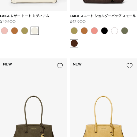
LAILA スエード ショルダーバッグ スモール
LAILA レザー トート ミディアム
セ
セ
¥42,900
¥49,500
ー
ー
ル
ル
価
価
格
格
NEW
NEW