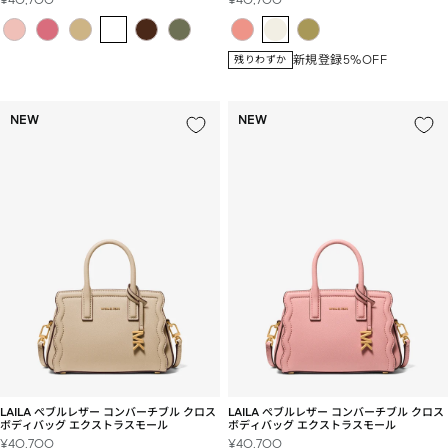
ー
ー
ル
ル
価
価
新規登録5%OFF
残りわずか
格
格
NEW
NEW
LAILA ぺブルレザー コンバーチブル クロス
LAILA ぺブルレザー コンバーチブル クロス
ボディバッグ エクストラスモール
ボディバッグ エクストラスモール
セ
セ
¥40,700
¥40,700