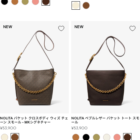
ー
ル
ル
価
価
格
格
NEW
NEW
NOLITA バケット クロスボディ ウィズ チェ
NOLITA ペブルレザー バケット トート スモ
ーン スモール - MKシグネチャー
ール
セ
セ
¥53,900
¥53,900
ー
ー
ル
ル