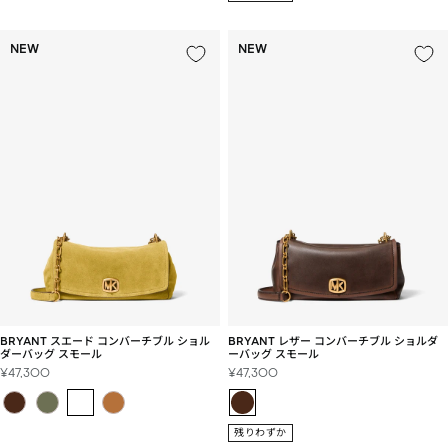
NEW
NEW
BRYANT スエード コンバーチブル ショル
BRYANT レザー コンバーチブル ショルダ
ダーバッグ スモール
ーバッグ スモール
セ
セ
¥47,300
¥47,300
ー
ー
ル
ル
価
価
残りわずか
格
格