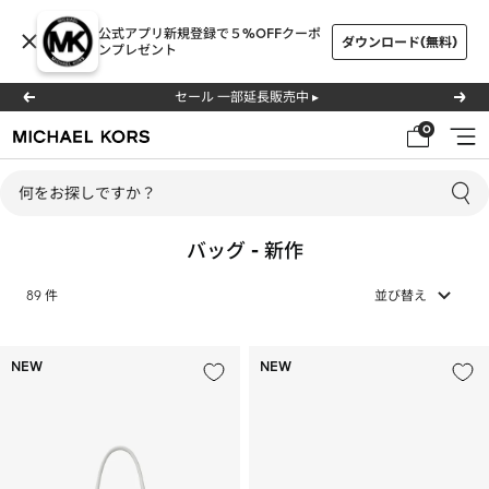
コ
公式アプリ新規登録で５%OFFクーポ
ン
ダウンロード(無料)
ンプレゼント
テ
ン
今ならラッピング & 送料無料 -秋の新作を見る ▸
戻
次
ツ
る
へ
0
ナ
マ
へ
ビ
イ
ス
ゲ
ケ
キ
ー
ル･
ッ
バッグ - 新作
シ
コ
プ
ョ
ー
89 件
並び替え
ン
ス
公
式
NEW
NEW
オ
ン
ラ
イ