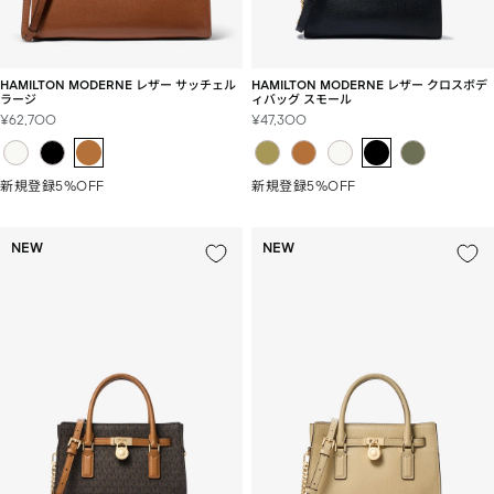
HAMILTON MODERNE レザー サッチェル
HAMILTON MODERNE レザー クロスボデ
ラージ
ィバッグ スモール
セ
セ
¥62,700
¥47,300
ー
ー
ル
ル
価
価
新規登録5%OFF
新規登録5%OFF
格
格
NEW
NEW