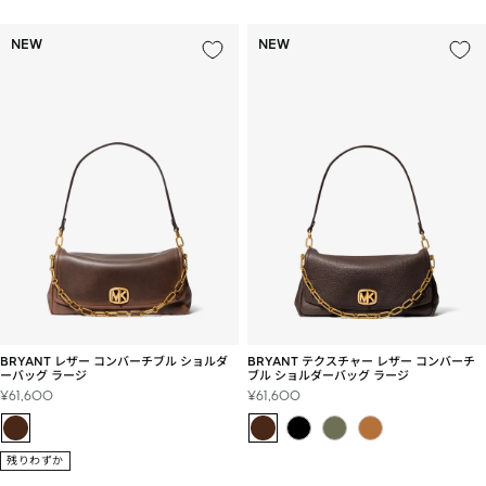
NEW
NEW
BRYANT レザー コンバーチブル ショルダ
BRYANT テクスチャー レザー コンバーチ
ーバッグ ラージ
ブル ショルダーバッグ ラージ
セ
セ
¥61,600
¥61,600
ー
ー
ル
ル
価
価
残りわずか
格
格