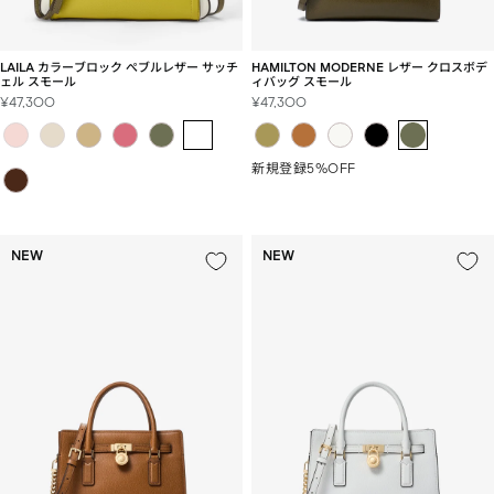
LAILA カラーブロック ぺブルレザー サッチ
HAMILTON MODERNE レザー クロスボデ
ェル スモール
ィバッグ スモール
セ
セ
¥47,300
¥47,300
ー
ー
ル
ル
価
価
新規登録5%OFF
格
格
NEW
NEW