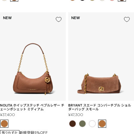
価
価
格
格
NEW
NEW
NOLITA ホイップステッチ ぺブルレザー チ
BRYANT スエード コンバーチブル ショル
ェーンポシェット ミディアム
ダーバッグ スモール
セ
セ
¥37,400
¥47,300
ー
ー
ル
ル
価
価
新規登録5%OFF
残りわずか