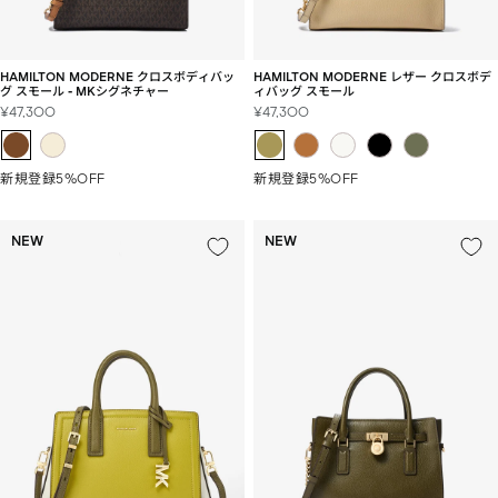
HAMILTON MODERNE クロスボディバッ
HAMILTON MODERNE レザー クロスボデ
グ スモール - MKシグネチャー
ィバッグ スモール
セ
セ
¥47,300
¥47,300
ー
ー
ル
ル
価
価
新規登録5%OFF
新規登録5%OFF
格
格
NEW
NEW