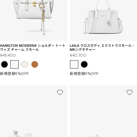
HAMILTON MODERNE ショルダー トート
LAILA クロスボディ エクストラスモール -
ウィズ チャーム スモール
MKシグネチャー
セ
セ
¥48,400
¥40,700
ー
ー
ル
ル
価
価
新規登録5%OFF
新規登録5%OFF
格
格