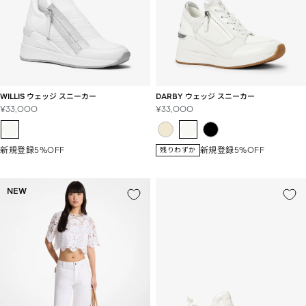
WILLIS ウェッジ スニーカー
DARBY ウェッジ スニーカー
セ
セ
¥33,000
¥33,000
ー
ー
ル
ル
価
価
新規登録5%OFF
新規登録5%OFF
残りわずか
格
格
NEW