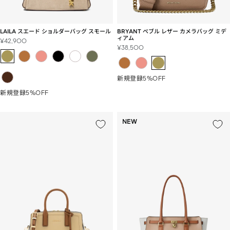
LAILA スエード ショルダーバッグ スモール
BRYANT ぺブル レザー カメラバッグ ミデ
ィアム
セ
¥42,900
セ
¥38,500
ー
ー
ル
ル
価
価
格
新規登録5%OFF
格
新規登録5%OFF
NEW