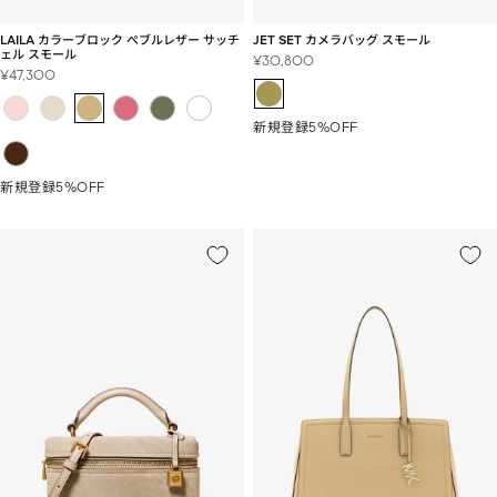
LAILA カラーブロック ぺブルレザー サッチ
JET SET カメラバッグ スモール
ェル スモール
セ
¥30,800
セ
¥47,300
ー
ー
ル
ル
価
新規登録5%OFF
価
格
格
新規登録5%OFF