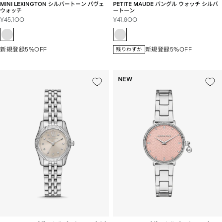
MINI LEXINGTON シルバートーン パヴェ
PETITE MAUDE バングル ウォッチ シルバ
ウォッチ
ートーン
セ
セ
¥45,100
¥41,800
ー
ー
ル
ル
価
価
新規登録5%OFF
新規登録5%OFF
残りわずか
格
格
NEW