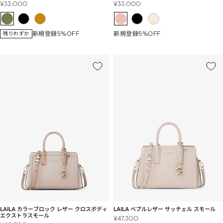
セ
セ
¥33,000
¥33,000
ー
ー
ル
ル
価
価
新規登録5%OFF
新規登録5%OFF
残りわずか
格
格
LAILA カラーブロック レザー クロスボディ
LAILA ぺブルレザー サッチェル スモール
エクストラスモール
セ
¥47,300