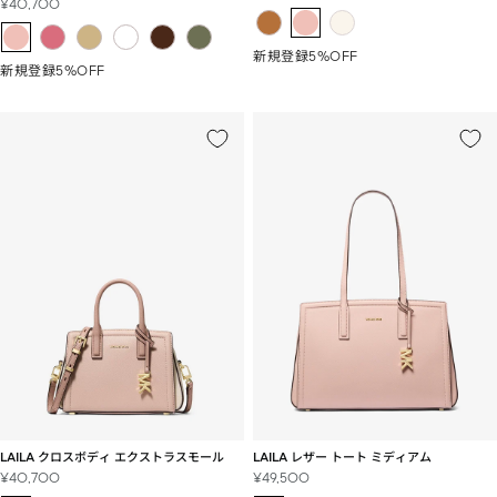
セ
¥40,700
ー
ー
ル
ル
価
新規登録5%OFF
価
格
新規登録5%OFF
格
LAILA クロスボディ エクストラスモール
LAILA レザー トート ミディアム
セ
セ
¥40,700
¥49,500
ー
ー