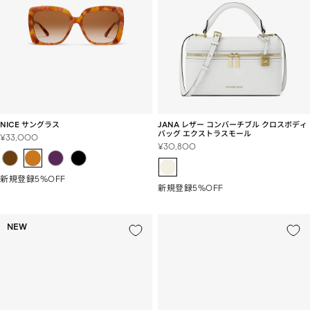
ン
ス
ト
ア
NICE サングラス
JANA レザー コンバーチブル クロスボディ
バッグ エクストラスモール
セ
¥33,000
セ
¥30,800
ー
ー
ル
ル
価
新規登録5%OFF
価
格
新規登録5%OFF
格
NEW