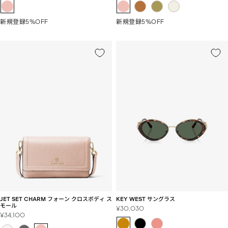
ル
ル
価
価
新規登録5%OFF
新規登録5%OFF
格
格
JET SET CHARM フォーン クロスボディ ス
KEY WEST サングラス
モール
セ
¥30,030
セ
¥34,100
ー
ー
ル