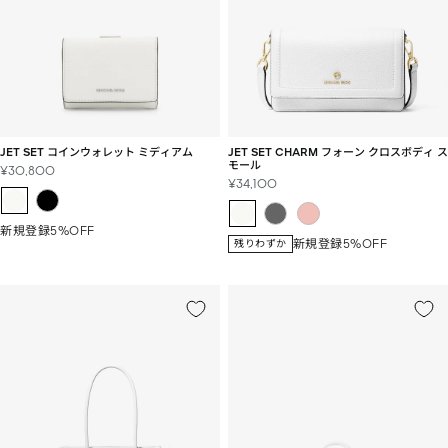
JET SET コインウォレット ミディアム
JET SET CHARM フォーン クロスボディ ス
モール
セ
¥30,800
セ
¥34,100
ー
ー
ル
ル
価
新規登録5%OFF
価
格
新規登録5%OFF
残りわずか
格