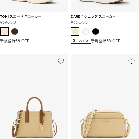
TONI スエード スニーカー
DARBY ウェッジ スニーカー
セ
セ
¥39,600
¥33,000
ー
ー
ル
ル
価
価
新規登録5%OFF
新規登録5%OFF
残りわずか
格
格