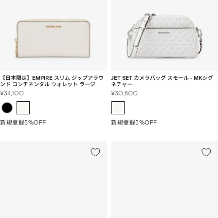
【日本限定】EMPIRE スリム ジップアラウ
JET SET カメラバッグ スモール - MKシグ
ンド コンチネンタル ウォレット ラージ
ネチャー
セ
セ
¥34,100
¥30,800
ー
ー
ル
ル
価
価
新規登録5%OFF
新規登録5%OFF
格
格