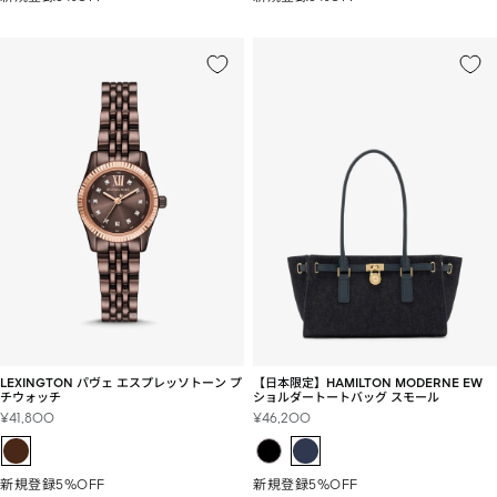
格
格
LEXINGTON パヴェ エスプレッソトーン プ
【日本限定】HAMILTON MODERNE EW
チウォッチ
ショルダートートバッグ スモール
セ
セ
¥41,800
¥46,200
ー
ー
ル
ル
価
価
新規登録5%OFF
新規登録5%OFF
格
格