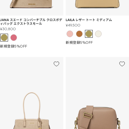
JANA スエード コンバーチブル クロスボデ
LAILA レザー トート ミディアム
ィバッグ エクストラスモール
セ
¥49,500
セ
¥30,800
ー
ー
ル
ル
価
新規登録5%OFF
価
格
新規登録5%OFF
格