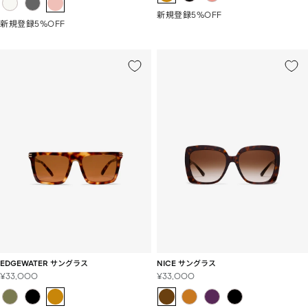
ル
価
新規登録5%OFF
価
格
新規登録5%OFF
格
EDGEWATER サングラス
NICE サングラス
セ
セ
¥33,000
¥33,000
ー
ー
ル
ル