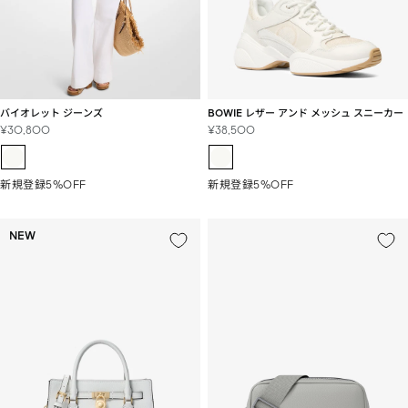
バイオレット ジーンズ
BOWIE レザー アンド メッシュ スニーカー
セ
セ
¥30,800
¥38,500
ー
ー
ル
ル
価
価
新規登録5%OFF
新規登録5%OFF
格
格
NEW