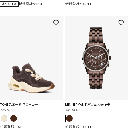
価
価
新規登録5%OFF
新規登録5%OFF
残りわずか
格
格
TONI スエード スニーカー
MINI BRYANT パヴェ ウォッチ
セ
セ
¥39,600
¥49,500
ー
ー
ル
ル
価
価
新規登録5%OFF
新規登録5%OFF