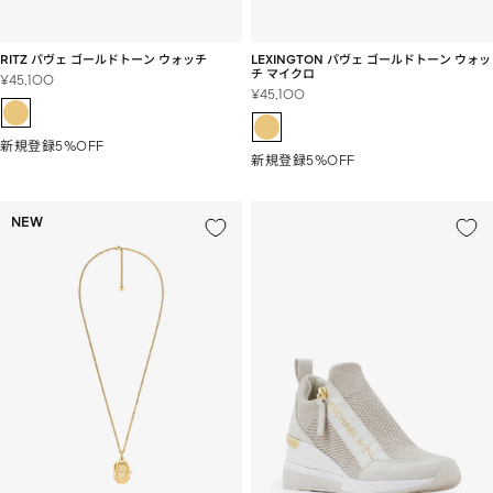
RITZ パヴェ ゴールドトーン ウォッチ
LEXINGTON パヴェ ゴールドトーン ウォッ
チ マイクロ
セ
¥45,100
セ
¥45,100
ー
ー
ル
ル
価
新規登録5%OFF
価
格
新規登録5%OFF
格
NEW