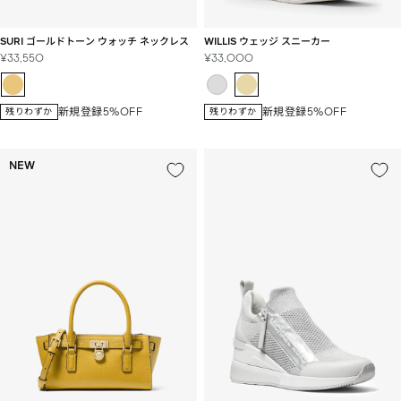
SURI ゴールドトーン ウォッチ ネックレス
WILLIS ウェッジ スニーカー
セ
セ
¥33,550
¥33,000
ー
ー
ル
ル
価
価
新規登録5%OFF
新規登録5%OFF
残りわずか
残りわずか
格
格
NEW