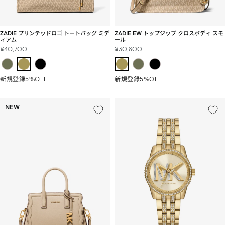
ZADIE プリンテッドロゴ トートバッグ ミデ
ZADIE EW トップジップ クロスボディ スモ
ィアム
ール
セ
セ
¥40,700
¥30,800
ー
ー
ル
ル
価
価
新規登録5%OFF
新規登録5%OFF
格
格
NEW