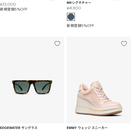
MKシグネチャー
セ
¥33,000
セ
¥41,800
ー
新規登録5%OFF
ー
ル
ル
価
価
格
新規登録5%OFF
格
EDGEWATER サングラス
EMMY ウェッジ スニーカー