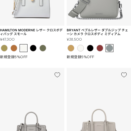
BRYANT ぺブルレザー ダブルジップ チェ
HAMILTON MODERNE レザー クロスボデ
ーン カメラ クロスボディ ミディアム
ィバッグ スモール
セ
セ
¥38,500
¥47,300
ー
ー
ル
ル
価
価
新規登録5%OFF
新規登録5%OFF
格
格