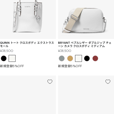
QUINN トート クロスボディ エクストラス
BRYANT ぺブルレザー ダブルジップ チェ
モール
ーン カメラ クロスボディ ミディアム
セ
セ
¥38,500
¥38,500
ー
ー
ル
ル
価
価
新規登録5%OFF
新規登録5%OFF
格
格