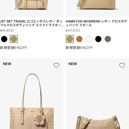
JET SET TRAVEL ロゴエンボスレザー ダッ
HAMILTON MODERNE レザー クロスボデ
フルクロスボディバッグ エクストラスモー
ィバッグ スモール
ル
セ
セ
¥41,800
¥47,300
ー
ー
ル
ル
価
価
新規登録5%OFF
新規登録5%OFF
格
格
NEW
NEW