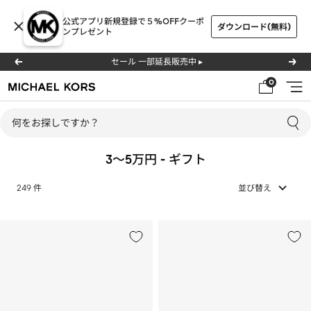
コ
公式アプリ新規登録で５%OFFクーポ
ン
ダウンロード(無料)
ンプレゼント
テ
ン
セール 一部延長販売中 ▸
戻
次
ツ
る
へ
0
ナ
マ
へ
ビ
イ
ス
ゲ
ケ
キ
ー
ル･
ッ
3〜5万円 - ギフト
シ
コ
プ
ョ
ー
249 件
並び替え
ン
ス
公
式
オ
ン
ラ
イ