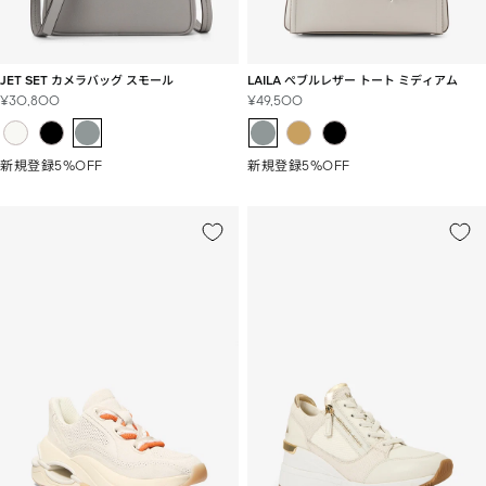
JET SET カメラバッグ スモール
LAILA ぺブルレザー トート ミディアム
セ
セ
¥30,800
¥49,500
ー
ー
ル
ル
価
価
新規登録5%OFF
新規登録5%OFF
格
格