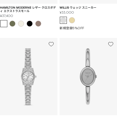
HAMILTON MODERNE レザー クロスボデ
WILLIS ウェッジ スニーカー
ィ エクストラスモール
セ
¥33,000
セ
¥37,400
ー
ー
ル
ル
価
新規登録5%OFF
価
格
格