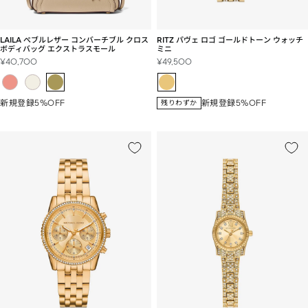
LAILA ぺブルレザー コンバーチブル クロス
RITZ パヴェ ロゴ ゴールドトーン ウォッチ
ボディバッグ エクストラスモール
ミニ
セ
セ
¥40,700
¥49,500
ー
ー
ル
ル
価
価
新規登録5%OFF
新規登録5%OFF
残りわずか
格
格