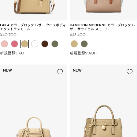
LAILA カラーブロック レザー クロスボディ
HAMILTON MODERNE カラーブロック レ
エクストラスモール
ザー サッチェル スモール
セ
セ
¥40,700
¥48,400
ー
ー
ル
ル
価
価
新規登録5%OFF
新規登録5%OFF
格
格
NEW
NEW