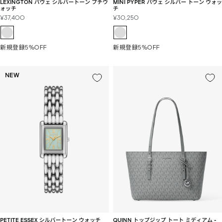
LEXINGTON パヴェ シルバートーン プチウ
MINI PYPER パヴェ シルバー トーン ウォッ
ォッチ
チ
セ
セ
¥37,400
¥30,250
ー
ー
ル
ル
価
価
新規登録5%OFF
新規登録5%OFF
格
格
NEW
PETITE ESSEX シルバートーン ウォッチ
QUINN トップジップ トート ミディアム -