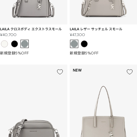
LAILA クロスボディ エクストラスモール
LAILA レザー サッチェル スモール
セ
セ
¥40,700
¥47,300
ー
ー
ル
ル
価
価
新規登録5%OFF
新規登録5%OFF
格
格
NEW