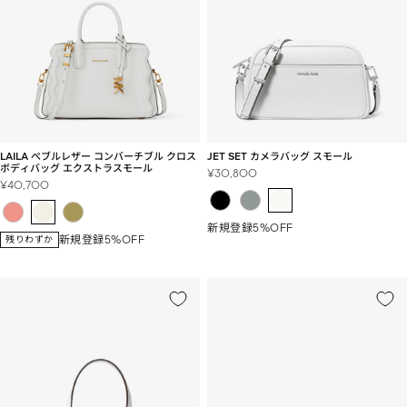
LAILA ぺブルレザー コンバーチブル クロス
JET SET カメラバッグ スモール
ボディバッグ エクストラスモール
セ
¥30,800
セ
¥40,700
ー
ー
ル
ル
価
新規登録5%OFF
価
格
新規登録5%OFF
残りわずか
格