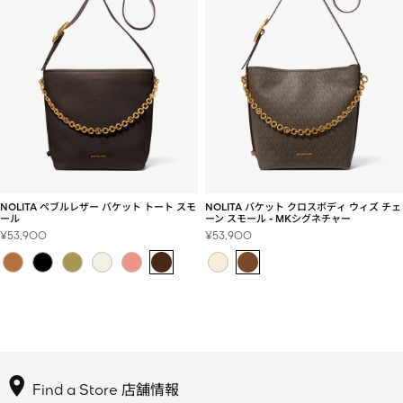
NOLITA ペブルレザー バケット トート スモ
NOLITA バケット クロスボディ ウィズ チェ
ール
ーン スモール - MKシグネチャー
セ
セ
¥53,900
¥53,900
ー
ー
ル
ル
価
価
格
格
Find a Store 店舗情報