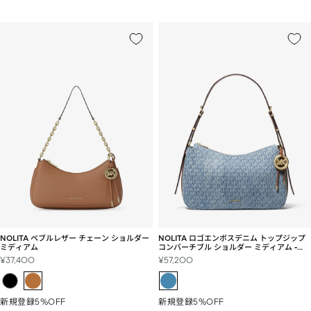
格
格
NOLITA ペブルレザー チェーン ショルダー
NOLITA ロゴエンボスデニム トップジップ
ミディアム
コンバーチブル ショルダー ミディアム -
MKシグネチャー
セ
セ
¥37,400
¥57,200
ー
ー
ル
ル
価
価
新規登録5%OFF
新規登録5%OFF
格
格