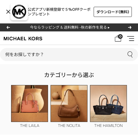
コ
公式アプリ新規登録で５%OFFクーポ
ン
ダウンロード(無料)
ンプレゼント
テ
ン
今ならラッピング & 送料無料 -秋の新作を見る ▸
戻
次
ツ
る
へ
0
ナ
マ
へ
ビ
イ
ス
ゲ
ケ
キ
ー
ル･
ッ
シ
コ
プ
カテゴリーから選ぶ
ョ
ー
ン
ス
公
式
オ
ン
ラ
THE LAILA
THE NOLITA
THE HAMILTON
イ